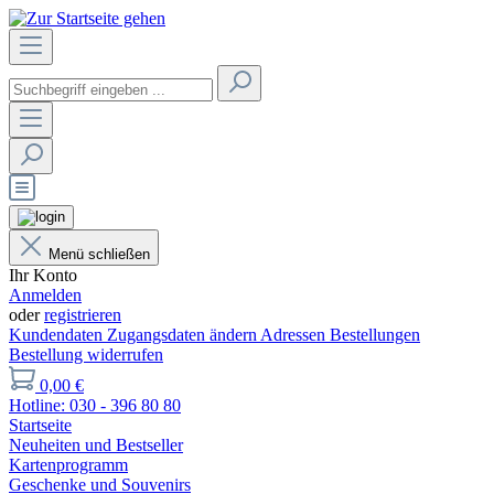
Menü schließen
Ihr Konto
Anmelden
oder
registrieren
Kundendaten
Zugangsdaten ändern
Adressen
Bestellungen
Bestellung widerrufen
0,00 €
Hotline: 030 - 396 80 80
Startseite
Neuheiten und Bestseller
Kartenprogramm
Geschenke und Souvenirs